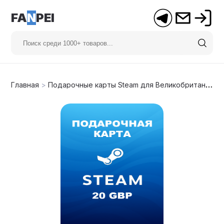
FA
N
PEI
Главная
>
Подарочные карты Steam для Великобритании
>