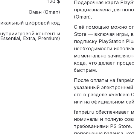
120 $
Подарочная карта PlayS
предназначена для попо
Оман (Oman)
(Oman).
никальный цифровой код
С её помощью можно оп
внутриигровой контент и
Store — включая игры, 
Essential, Extra, Premium)
подписку PlayStation Plus
необходимости использ
моментально зачисляют
кода, что делает проце
быстрым.
После оплаты на fanpei.
указанный электронный 
его в разделе «Redeem C
или на официальном сайт
fanpei.ru обеспечивает
номиналы и полную сов
требованиями PS Store.
пополнения баланса, ко