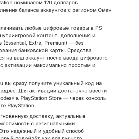
tation номиналом 120 долларов
лнения баланса аккаунтов с регионом Оман
лачивать любые цифровые товары в PS
внутриигровой контент, дополнения и
 (Essential, Extra, Premium) — без
ования банковской карты. Средства
ся на ваш аккаунт после ввода цифрового
сс активации максимально простым и
ru вы сразу получите уникальный код на
адрес. Для активации достаточно ввести
odes» в PlayStation Store — через консоль
е PlayStation.
 мгновенную доставку, актуальные
местимость с региональными
 Это надёжный и удобный способ
торый подойдёт как для личного