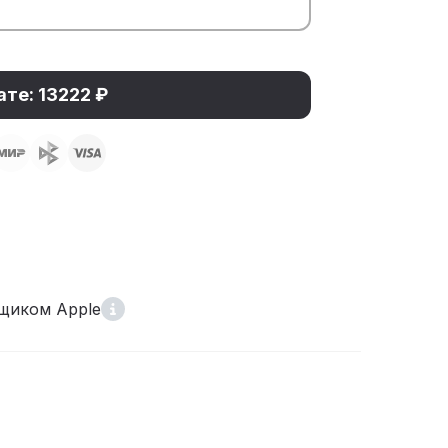
ате: 13222 ₽
щиком Apple