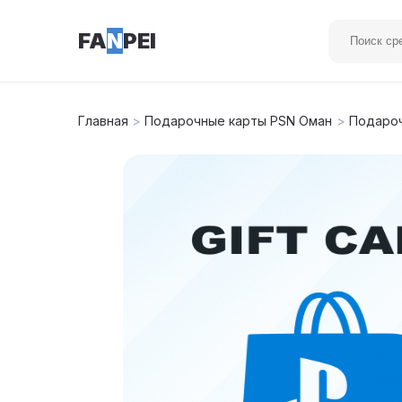
FA
N
PEI
Главная
>
Подарочные карты PSN Оман
>
Подароч