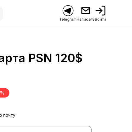
Telegram
Написать
Войти
арта PSN 120$
8%
ю почту