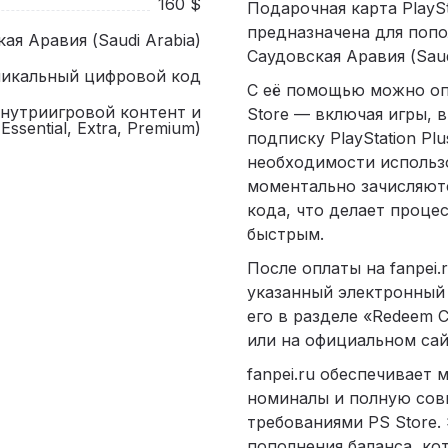
160 $
Подарочная карта PlayS
предназначена для попо
ая Аравия (Saudi Arabia)
Саудовская Аравия (Saud
никальный цифровой код
С её помощью можно оп
внутриигровой контент и
Store — включая игры, 
Essential, Extra, Premium)
подписку PlayStation Plus
необходимости использ
моментально зачисляют
кода, что делает проце
быстрым.
После оплаты на fanpei.
указанный электронный 
его в разделе «Redeem C
или на официальном сайт
fanpei.ru обеспечивает
номиналы и полную сов
требованиями PS Store.
пополнения баланса, ко