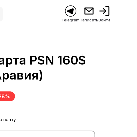
Telegram
Написать
Войти
арта PSN 160$
Аравия)
28%
ю почту