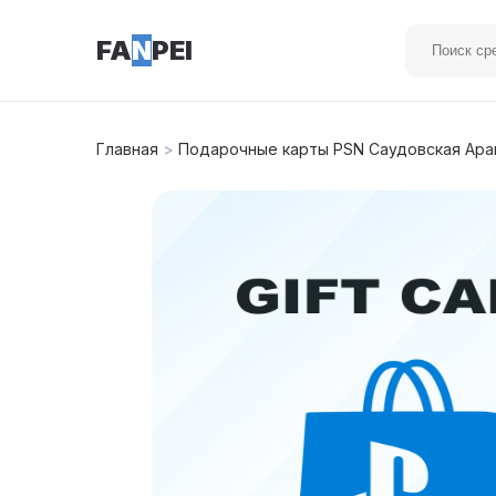
FA
N
PEI
Главная
>
Подарочные карты PSN Саудовская Ар