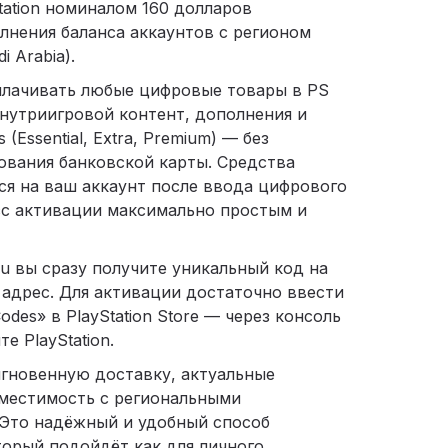
tation номиналом 160 долларов
лнения баланса аккаунтов с регионом
i Arabia).
лачивать любые цифровые товары в PS
внутриигровой контент, дополнения и
 (Essential, Extra, Premium) — без
ования банковской карты. Средства
ся на ваш аккаунт после ввода цифрового
сс активации максимально простым и
ru вы сразу получите уникальный код на
адрес. Для активации достаточно ввести
odes» в PlayStation Store — через консоль
е PlayStation.
 мгновенную доставку, актуальные
местимость с региональными
 Это надёжный и удобный способ
торый подойдёт как для личного