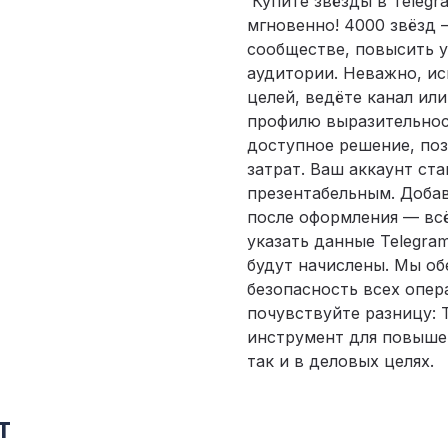
Купите звёзды в Telegr
мгновенно! 4000 звёзд 
сообществе, повысить у
аудитории. Неважно, ис
целей, ведёте канал ил
профилю выразительност
доступное решение, по
затрат. Ваш аккаунт ст
презентабельным. Доба
после оформления — всё
указать данные Telegra
будут начислены. Мы о
безопасность всех опер
почувствуйте разницу: 
инструмент для повышен
так и в деловых целях.
т