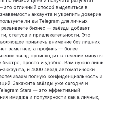
am по низкой цене и получите результат
— это отличный способ выделиться в
знаваемость аккаунта и укрепить доверие
пользуете ли вы Telegram для личных
и развиваете бизнес — звёзды добавят
и, статуса и привлекательности. Это
зволяющее привлечь внимание без лишних
анет заметнее, а профиль — более
вление звёзд происходит в течение минуты
 быстро, просто и удобно. Вам нужно лишь
m-аккаунта, и 4000 звёзд автоматически
беспечиваем полную конфиденциальность и
аций. Закажите звёзды уже сегодня и
Telegram Stars — это эффективный
ия имиджа и популярности как в личных,