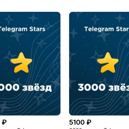
 ₽
5100 ₽