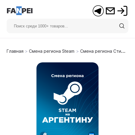
FA
N
PEI
Главная
>
Смена региона Steam
>
Смена региона Стим на Аргентину